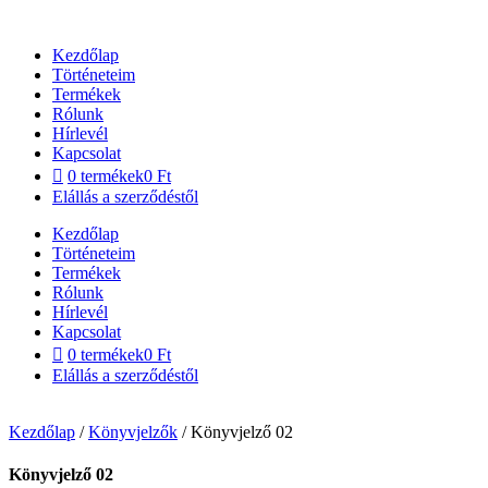
Ugrás
a
Kezdőlap
tartalomhoz
Történeteim
Termékek
Rólunk
Hírlevél
Kapcsolat
0 termékek
0 Ft
Elállás a szerződéstől
Kezdőlap
Történeteim
Termékek
Rólunk
Hírlevél
Kapcsolat
0 termékek
0 Ft
Elállás a szerződéstől
Kezdőlap
/
Könyvjelzők
/ Könyvjelző 02
Könyvjelző 02